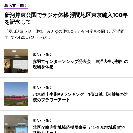
暮らす・働く
新河岸東公園でラジオ体操 浮間地区東京編入100年
を記念して
「夏期巡回ラジオ体操・みんなの体操会」が新河岸東公園（北区浮間
4）で7月26日に行われた。
暮らす・働く
赤羽でインターンシップ発表会 東洋大生が福祉の
現場を体感
暮らす・働く
バネ経上半期PVランキング 1位は荒川河川敷の芝
桜のフラワーアート
暮らす・働く
北区が商店街地域応援団事業 デジタル地域通貨で
活動サポート