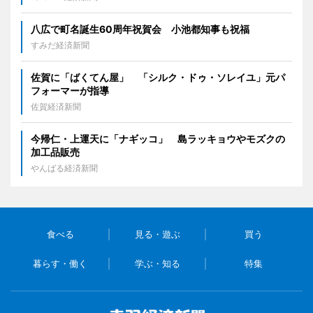
八広で町名誕生60周年祝賀会 小池都知事も祝福
すみだ経済新聞
佐賀に「ばくてん屋」 「シルク・ドゥ・ソレイユ」元パ
フォーマーが指導
佐賀経済新聞
今帰仁・上運天に「ナギッコ」 島ラッキョウやモズクの
加工品販売
やんばる経済新聞
食べる
見る・遊ぶ
買う
暮らす・働く
学ぶ・知る
特集