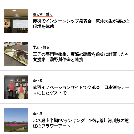
暮らす・働く
赤羽でインターンシップ発表会 東洋大生が福祉の
現場を体感
学ぶ・知る
王子の専門学校生、実際の建設を前提に計画した4
案提案 瀧野川信金と連携
食べる
赤羽イノベーションサイトで交流会 日本酒をテー
マにしたゲストで
食べる
バネ経上半期PVランキング 1位は荒川河川敷の芝
桜のフラワーアート