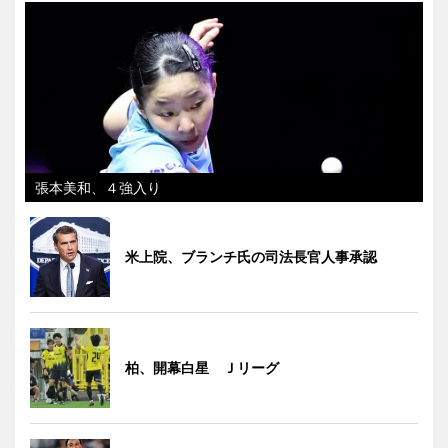
張本美和、４強入り
米上院、ブランチ氏の司法長官人事承認
柏、開幕白星 Ｊリーグ