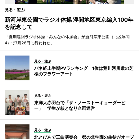
見る・遊ぶ
新河岸東公園でラジオ体操 浮間地区東京編入100年
を記念して
「夏期巡回ラジオ体操・みんなの体操会」が新河岸東公園（北区浮間
4）で7月26日に行われた。
見る・遊ぶ
バネ経上半期PVランキング 1位は荒川河川敷の芝
桜のフラワーアート
見る・遊ぶ
東洋大赤羽台で「ザ・ノーストーキョーダービ
ー」 学生が核となり企画運営
見る・遊ぶ
北とぴあで三曲演奏会 都の北学園の生徒がオープ