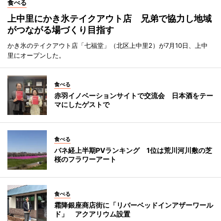
食べる
上中里にかき氷テイクアウト店 兄弟で協力し地域
がつながる場づくり目指す
かき氷のテイクアウト店「七福堂」（北区上中里2）が7月10日、上中
里にオープンした。
食べる
赤羽イノベーションサイトで交流会 日本酒をテー
マにしたゲストで
食べる
バネ経上半期PVランキング 1位は荒川河川敷の芝
桜のフラワーアート
食べる
霜降銀座商店街に「リバーベッドインアザーワール
ド」 アクアリウム設置