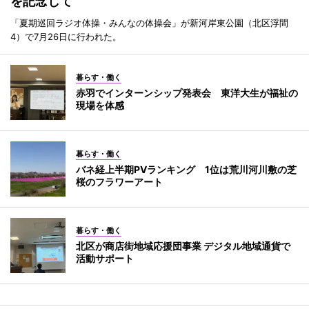
を記念して
「夏期巡回ラジオ体操・みんなの体操会」が新河岸東公園（北区浮間
4）で7月26日に行われた。
暮らす・働く
赤羽でインターンシップ発表会 東洋大生が福祉の
現場を体感
暮らす・働く
バネ経上半期PVランキング 1位は荒川河川敷の芝
桜のフラワーアート
暮らす・働く
北区が商店街地域応援団事業 デジタル地域通貨で
活動サポート