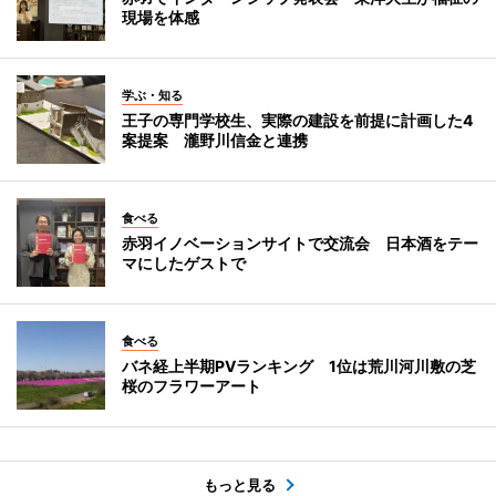
現場を体感
学ぶ・知る
王子の専門学校生、実際の建設を前提に計画した4
案提案 瀧野川信金と連携
食べる
赤羽イノベーションサイトで交流会 日本酒をテー
マにしたゲストで
食べる
バネ経上半期PVランキング 1位は荒川河川敷の芝
桜のフラワーアート
もっと見る