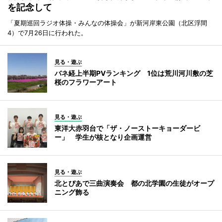
を記念して
「夏期巡回ラジオ体操・みんなの体操会」が新河岸東公園（北区浮間
4）で7月26日に行われた。
見る・遊ぶ
バネ経上半期PVランキング 1位は荒川河川敷の芝
桜のフラワーアート
見る・遊ぶ
東洋大赤羽台で「ザ・ノーストーキョーダービ
ー」 学生が核となり企画運営
見る・遊ぶ
北とぴあで三曲演奏会 都の北学園の生徒がオープ
ニング飾る