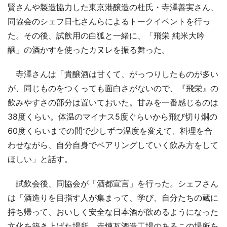
賢さんや製造協力した東京港醸造の杜氏・寺澤善実さん、
同協会のシェフ日七さんらによるトークイベントを行っ
た。その後、試飲用の白狐と一緒に、「飛栄 純米大吟
醸」の酒かすを使ったカヌレを振る舞った。
寺澤さんは「貴醸酒は甘くて、がっつりしたものが多い
が、同じものをつくっても面白さがないので、『飛栄』の
飲みやすさの部分は置いておいた。甘みを一番感じるのは
38度くらい。体温のマイナス5度ぐらいから飛び切り燗の
60度くらいまでの間で少しずつ温度を変えて、料理を合
わせながら、自分自身でペアリングしていく飲み方をして
ほしい」と話す。
試飲会後、同協会が「酒都宣言」を行った。シェフさん
は「酒造りを目指す人が集まって、学び、自分たちの蔵に
持ち帰って、おいしく安全な日本酒が飲めるようになった
文化を築き上げた場所。赤煉瓦酒造工場のあるこの場所を