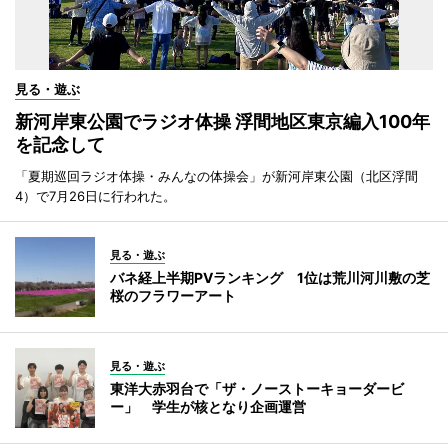
見る・遊ぶ
新河岸東公園でラジオ体操 浮間地区東京編入100年
を記念して
「夏期巡回ラジオ体操・みんなの体操会」が新河岸東公園（北区浮間
4）で7月26日に行われた。
見る・遊ぶ
バネ経上半期PVランキング 1位は荒川河川敷の芝
桜のフラワーアート
見る・遊ぶ
東洋大赤羽台で「ザ・ノーストーキョーダービ
ー」 学生が核となり企画運営