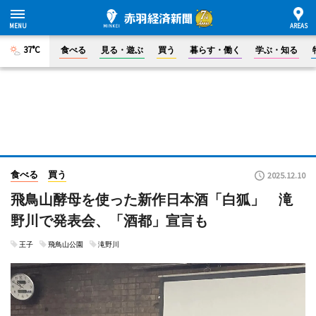
37°C
食べる
見る・遊ぶ
買う
暮らす・働く
学ぶ・知る
食べる
買う
2025.12.10
飛鳥山酵母を使った新作日本酒「白狐」 滝
野川で発表会、「酒都」宣言も
王子
飛鳥山公園
滝野川