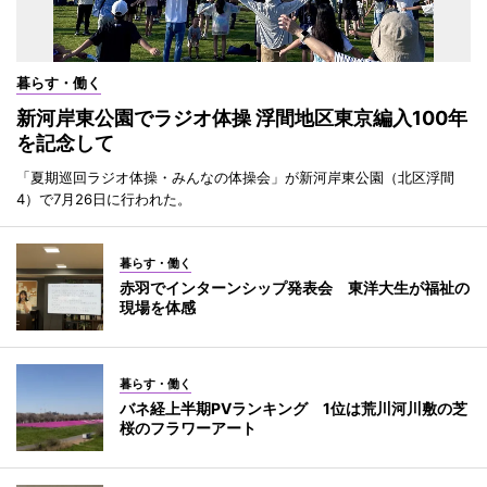
暮らす・働く
新河岸東公園でラジオ体操 浮間地区東京編入100年
を記念して
「夏期巡回ラジオ体操・みんなの体操会」が新河岸東公園（北区浮間
4）で7月26日に行われた。
暮らす・働く
赤羽でインターンシップ発表会 東洋大生が福祉の
現場を体感
暮らす・働く
バネ経上半期PVランキング 1位は荒川河川敷の芝
桜のフラワーアート