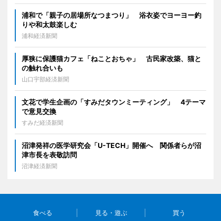
浦和で「親子の居場所なつまつり」 浴衣姿でヨーヨー釣
りや和太鼓楽しむ
浦和経済新聞
厚狭に保護猫カフェ「ねことおちゃ」 古民家改築、猫と
の触れ合いも
山口宇部経済新聞
文花で学生企画の「すみだタウンミーティング」 4テーマ
で意見交換
すみだ経済新聞
沼津発祥の医学研究会「U-TECH」開催へ 関係者らが沼
津市長を表敬訪問
沼津経済新聞
食べる
見る・遊ぶ
買う