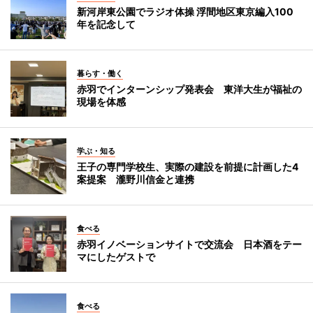
新河岸東公園でラジオ体操 浮間地区東京編入100
年を記念して
暮らす・働く
赤羽でインターンシップ発表会 東洋大生が福祉の
現場を体感
学ぶ・知る
王子の専門学校生、実際の建設を前提に計画した4
案提案 瀧野川信金と連携
食べる
赤羽イノベーションサイトで交流会 日本酒をテー
マにしたゲストで
食べる