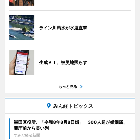
ライン川渇水が水運直撃
生成ＡＩ、被災地照らす
もっと見る
みん経トピックス
墨田区役所、「令和8年8月8日婚」 300人超が婚姻届、
開庁前から長い列
すみだ経済新聞