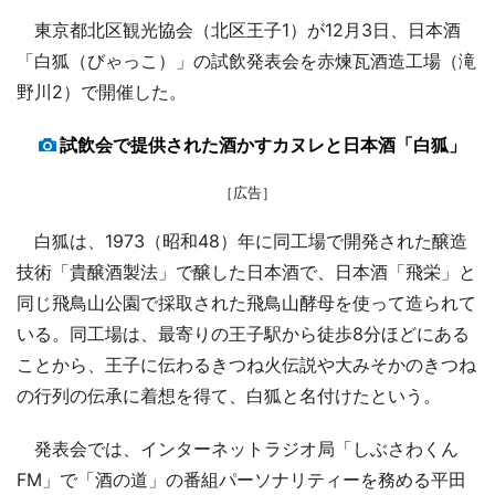
東京都北区観光協会（北区王子1）が12月3日、日本酒
「白狐（びゃっこ）」の試飲発表会を赤煉瓦酒造工場（滝
野川2）で開催した。
試飲会で提供された酒かすカヌレと日本酒「白狐」
［広告］
白狐は、1973（昭和48）年に同工場で開発された醸造
技術「貴醸酒製法」で醸した日本酒で、日本酒「飛栄」と
同じ飛鳥山公園で採取された飛鳥山酵母を使って造られて
いる。同工場は、最寄りの王子駅から徒歩8分ほどにある
ことから、王子に伝わるきつね火伝説や大みそかのきつね
の行列の伝承に着想を得て、白狐と名付けたという。
発表会では、インターネットラジオ局「しぶさわくん
FM」で「酒の道」の番組パーソナリティーを務める平田