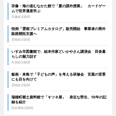
宗像・海の道むなかた館で「夏の課外授業」 カードゲー
ムで世界遺産学ぶ
宗像経済新聞
恒例「雲南プレミアムカタログ」販売開始 事業者の県外
販路開拓支援へ
雲南経済新聞
いすみ市図書館で、絵本作家どいかやさん講演会 田舎暮
らしの魅力話す
外房経済新聞
飯南・来島で「子どもの声」を考える研修会 言葉の背景
にも目を向けて
雲南経済新聞
瑞穂町郷土資料館で「キツネ展」 身近な野生、10年の記
録を紹介
西多摩経済新聞