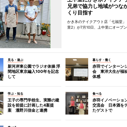
兄弟で協力し地域がつな
くり目指す
かき氷のテイクアウト店「七福堂」
里2）が7月10日、上中里にオープ
見る・遊ぶ
暮らす・働く
新河岸東公園でラジオ体操 浮
赤羽でインターン
間地区東京編入100年を記念
会 東洋大生が福
して
体感
学ぶ・知る
食べる
王子の専門学校生、実際の建
赤羽イノベーショ
設を前提に計画した4案提
交流会 日本酒を
案 瀧野川信金と連携
たゲストで