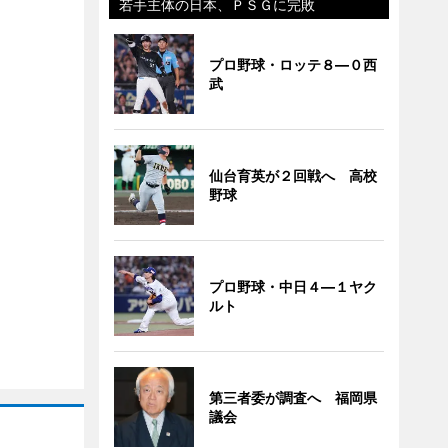
若手主体の日本、ＰＳＧに完敗
プロ野球・ロッテ８―０西
武
仙台育英が２回戦へ 高校
野球
プロ野球・中日４―１ヤク
ルト
第三者委が調査へ 福岡県
議会