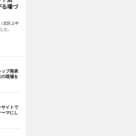
がる場づ
（北区上中
ンした。
シップ発表
祉の現場を
ンサイトで
テーマにし