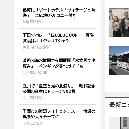
熱海にリゾートホテル「ヴィラージュ熱
海」 全82室バルコニー付き
熱海経済新聞
下田でバレー「IZUBLUE CUP」 優勝
賞品はオリジナルTシャツ
伊豆下田経済新聞
葛西臨海水族園で夜間開園「水族園で夕
涼み」 ペンギン夕暮れガイドも
江戸川経済新聞
立川で「星空と光の夏祭り」 昭和記念
公園の夜空にドローン500機
立川経済新聞
最新ニ
千葉市の海辺フォトコンテスト 海辺の
風景や人々テーマに
千葉経済新聞