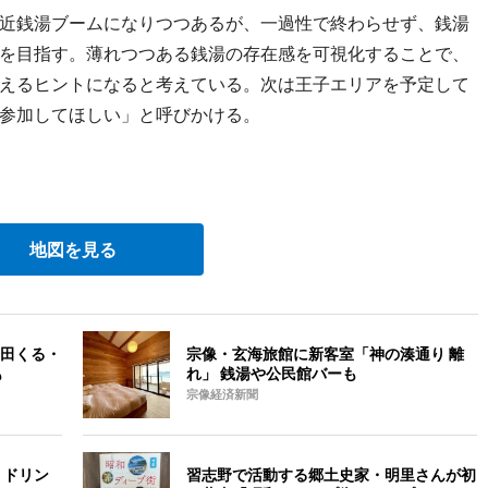
近銭湯ブームになりつつあるが、一過性で終わらせず、銭湯
を目指す。薄れつつある銭湯の存在感を可視化することで、
えるヒントになると考えている。次は王子エリアを予定して
参加してほしい」と呼びかける。
地図を見る
田くる・
宗像・玄海旅館に新客室「神の湊通り 離
も
れ」 銭湯や公民館バーも
宗像経済新聞
 ドリン
習志野で活動する郷土史家・明里さんが初