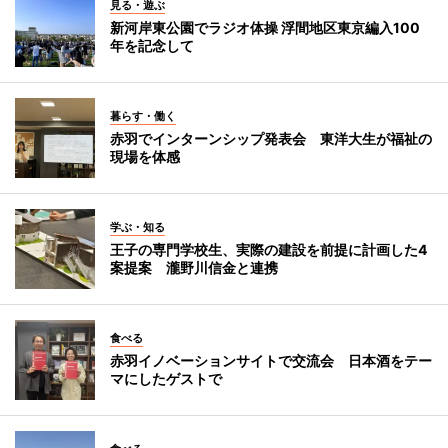
見る・遊ぶ
新河岸東公園でラジオ体操 浮間地区東京編入100
年を記念して
暮らす・働く
赤羽でインターンシップ発表会 東洋大生が福祉の
現場を体感
学ぶ・知る
王子の専門学校生、実際の建設を前提に計画した4
案提案 瀧野川信金と連携
食べる
赤羽イノベーションサイトで交流会 日本酒をテー
マにしたゲストで