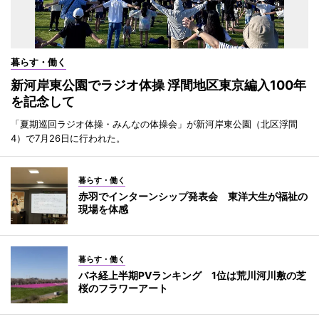
暮らす・働く
新河岸東公園でラジオ体操 浮間地区東京編入100年
を記念して
「夏期巡回ラジオ体操・みんなの体操会」が新河岸東公園（北区浮間
4）で7月26日に行われた。
暮らす・働く
赤羽でインターンシップ発表会 東洋大生が福祉の
現場を体感
暮らす・働く
バネ経上半期PVランキング 1位は荒川河川敷の芝
桜のフラワーアート