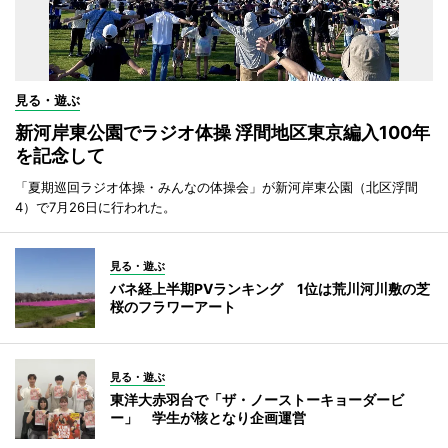
見る・遊ぶ
新河岸東公園でラジオ体操 浮間地区東京編入100年
を記念して
「夏期巡回ラジオ体操・みんなの体操会」が新河岸東公園（北区浮間
4）で7月26日に行われた。
見る・遊ぶ
バネ経上半期PVランキング 1位は荒川河川敷の芝
桜のフラワーアート
見る・遊ぶ
東洋大赤羽台で「ザ・ノーストーキョーダービ
ー」 学生が核となり企画運営