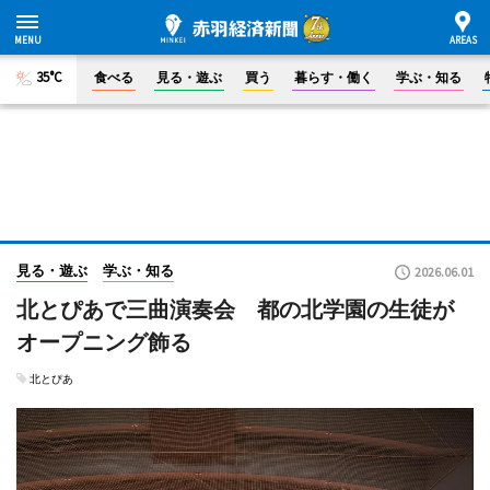
35°C
食べる
見る・遊ぶ
買う
暮らす・働く
学ぶ・知る
見る・遊ぶ
学ぶ・知る
2026.06.01
北とぴあで三曲演奏会 都の北学園の生徒が
オープニング飾る
北とぴあ