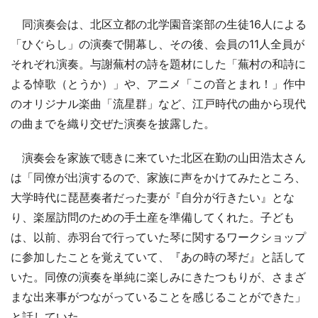
同演奏会は、北区立都の北学園音楽部の生徒16人による
「ひぐらし」の演奏で開幕し、その後、会員の11人全員が
それぞれ演奏。与謝蕪村の詩を題材にした「蕪村の和詩に
よる悼歌（とうか）」や、アニメ「この音とまれ！」作中
のオリジナル楽曲「流星群」など、江戸時代の曲から現代
の曲までを織り交ぜた演奏を披露した。
演奏会を家族で聴きに来ていた北区在勤の山田浩太さん
は「同僚が出演するので、家族に声をかけてみたところ、
大学時代に琵琶奏者だった妻が『自分が行きたい』とな
り、楽屋訪問のための手土産を準備してくれた。子ども
は、以前、赤羽台で行っていた琴に関するワークショップ
に参加したことを覚えていて、『あの時の琴だ』と話して
いた。同僚の演奏を単純に楽しみにきたつもりが、さまざ
まな出来事がつながっていることを感じることができた」
と話していた。