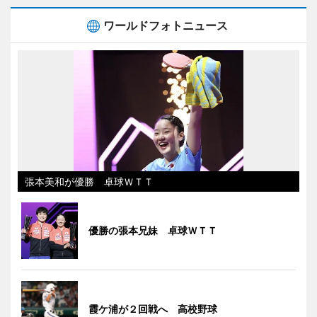
ワールドフォトニュース
張本美和が優勝 卓球ＷＴＴ
優勝の張本兄妹 卓球ＷＴＴ
霞ケ浦が２回戦へ 高校野球