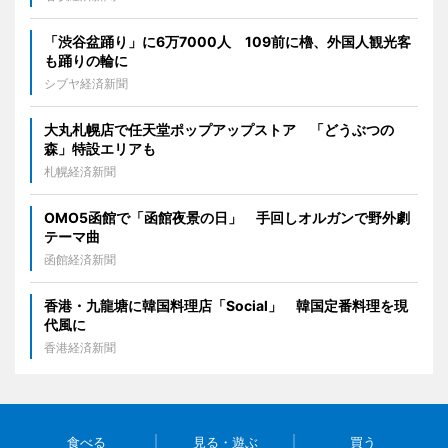
「渋谷盆踊り」に6万7000人 109前に櫓、外国人観光客
も踊りの輪に
シブヤ経済新聞
大丸札幌店で任天堂ポップアップストア 「どうぶつの
森」特設エリアも
札幌経済新聞
OMO5函館で「函館夜景の日」 手回しオルガンで野外劇
テーマ曲
函館経済新聞
香港・九龍塘に韓国料理店「Social」 韓国定番料理を現
代風に
香港経済新聞
食べる
見る・遊ぶ
買う