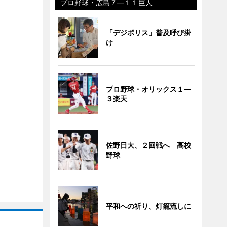
プロ野球・広島７―１１巨人
「デジポリス」普及呼び掛
け
プロ野球・オリックス１―
３楽天
佐野日大、２回戦へ 高校
野球
平和への祈り、灯籠流しに