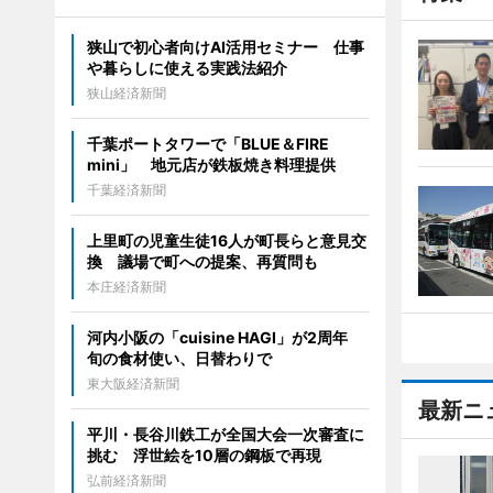
狭山で初心者向けAI活用セミナー 仕事
や暮らしに使える実践法紹介
狭山経済新聞
千葉ポートタワーで「BLUE＆FIRE
mini」 地元店が鉄板焼き料理提供
千葉経済新聞
上里町の児童生徒16人が町長らと意見交
換 議場で町への提案、再質問も
本庄経済新聞
河内小阪の「cuisine HAGI」が2周年
旬の食材使い、日替わりで
東大阪経済新聞
最新ニ
平川・長谷川鉄工が全国大会一次審査に
挑む 浮世絵を10層の鋼板で再現
弘前経済新聞