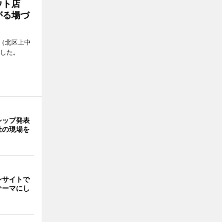
アウト店
がる場づ
（北区上中
ンした。
シップ発表
祉の現場を
ンサイトで
テーマにし