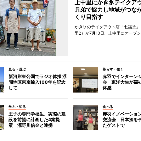
上中里にかき氷テイク
兄弟で協力し地域がつな
くり目指す
かき氷のテイクアウト店「七福堂」
里2）が7月10日、上中里にオープ
見る・遊ぶ
暮らす・働く
新河岸東公園でラジオ体操 浮
赤羽でインターン
間地区東京編入100年を記念
会 東洋大生が福
して
体感
学ぶ・知る
食べる
王子の専門学校生、実際の建
赤羽イノベーショ
設を前提に計画した4案提
交流会 日本酒を
案 瀧野川信金と連携
たゲストで