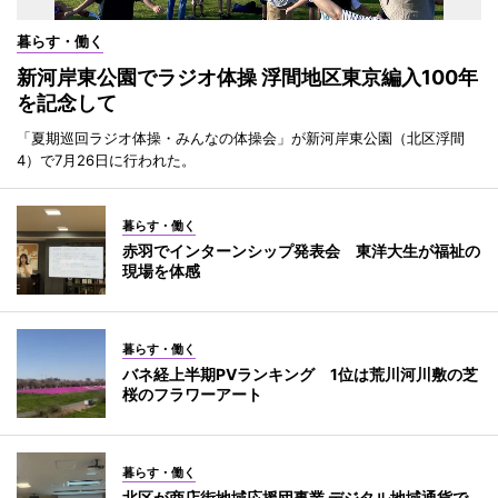
暮らす・働く
新河岸東公園でラジオ体操 浮間地区東京編入100年
を記念して
「夏期巡回ラジオ体操・みんなの体操会」が新河岸東公園（北区浮間
4）で7月26日に行われた。
暮らす・働く
赤羽でインターンシップ発表会 東洋大生が福祉の
現場を体感
暮らす・働く
バネ経上半期PVランキング 1位は荒川河川敷の芝
桜のフラワーアート
暮らす・働く
北区が商店街地域応援団事業 デジタル地域通貨で