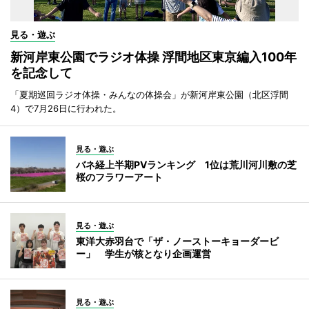
見る・遊ぶ
新河岸東公園でラジオ体操 浮間地区東京編入100年
を記念して
「夏期巡回ラジオ体操・みんなの体操会」が新河岸東公園（北区浮間
4）で7月26日に行われた。
見る・遊ぶ
バネ経上半期PVランキング 1位は荒川河川敷の芝
桜のフラワーアート
見る・遊ぶ
東洋大赤羽台で「ザ・ノーストーキョーダービ
ー」 学生が核となり企画運営
見る・遊ぶ