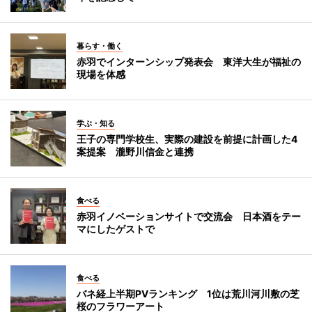
暮らす・働く
赤羽でインターンシップ発表会 東洋大生が福祉の
現場を体感
学ぶ・知る
王子の専門学校生、実際の建設を前提に計画した4
案提案 瀧野川信金と連携
食べる
赤羽イノベーションサイトで交流会 日本酒をテー
マにしたゲストで
食べる
バネ経上半期PVランキング 1位は荒川河川敷の芝
桜のフラワーアート