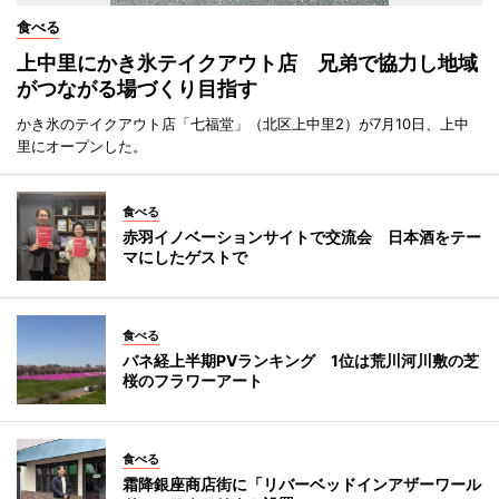
食べる
上中里にかき氷テイクアウト店 兄弟で協力し地域
がつながる場づくり目指す
かき氷のテイクアウト店「七福堂」（北区上中里2）が7月10日、上中
里にオープンした。
食べる
赤羽イノベーションサイトで交流会 日本酒をテー
マにしたゲストで
食べる
バネ経上半期PVランキング 1位は荒川河川敷の芝
桜のフラワーアート
食べる
霜降銀座商店街に「リバーベッドインアザーワール