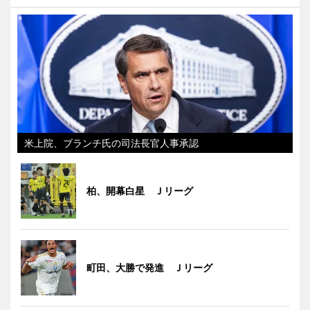
米上院、ブランチ氏の司法長官人事承認
柏、開幕白星 Ｊリーグ
町田、大勝で発進 Ｊリーグ