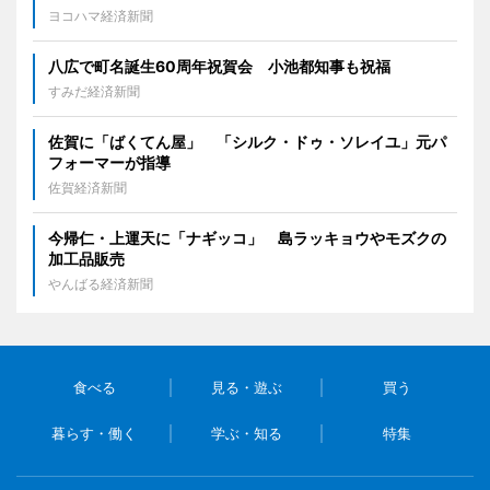
ヨコハマ経済新聞
八広で町名誕生60周年祝賀会 小池都知事も祝福
すみだ経済新聞
佐賀に「ばくてん屋」 「シルク・ドゥ・ソレイユ」元パ
フォーマーが指導
佐賀経済新聞
今帰仁・上運天に「ナギッコ」 島ラッキョウやモズクの
加工品販売
やんばる経済新聞
食べる
見る・遊ぶ
買う
暮らす・働く
学ぶ・知る
特集