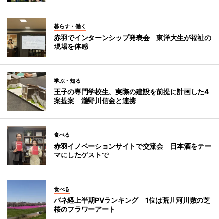
暮らす・働く
赤羽でインターンシップ発表会 東洋大生が福祉の
現場を体感
学ぶ・知る
王子の専門学校生、実際の建設を前提に計画した4
案提案 瀧野川信金と連携
食べる
赤羽イノベーションサイトで交流会 日本酒をテー
マにしたゲストで
食べる
バネ経上半期PVランキング 1位は荒川河川敷の芝
桜のフラワーアート