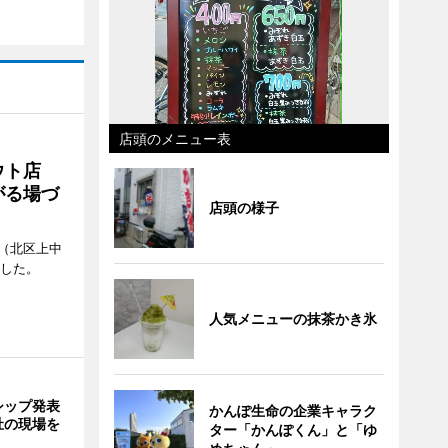
店頭のメニュー表
アウト店
がる場づ
店頭の様子
（北区上中
ンした。
人気メニューの抹茶かき氷
シップ発表
かんぽ生命の企業キャラク
祉の現場を
ター「かんぽくん」と「ゆ