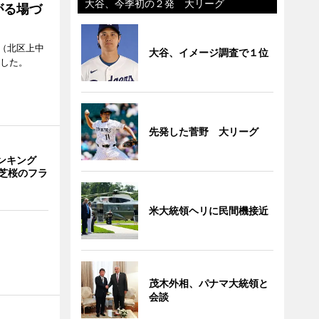
大谷、今季初の２発 大リーグ
がる場づ
（北区上中
大谷、イメージ調査で１位
ンした。
先発した菅野 大リーグ
ランキング
芝桜のフラ
米大統領ヘリに民間機接近
茂木外相、パナマ大統領と
会談