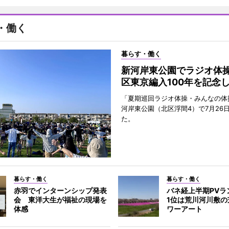
・働く
暮らす・働く
新河岸東公園でラジオ体操
区東京編入100年を記念
「夏期巡回ラジオ体操・みんなの体
河岸東公園（北区浮間4）で7月26
た。
暮らす・働く
暮らす・働く
赤羽でインターンシップ発表
バネ経上半期PV
会 東洋大生が福祉の現場を
1位は荒川河川敷の
体感
ワーアート