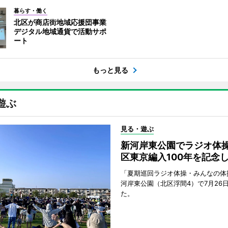
暮らす・働く
北区が商店街地域応援団事業
デジタル地域通貨で活動サポ
ート
もっと見る
遊ぶ
見る・遊ぶ
新河岸東公園でラジオ体操
区東京編入100年を記念
「夏期巡回ラジオ体操・みんなの体
河岸東公園（北区浮間4）で7月26
た。