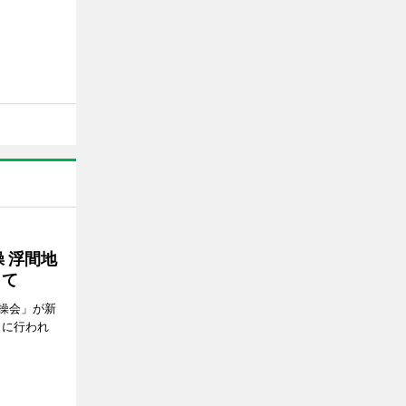
 浮間地
して
操会」が新
日に行われ