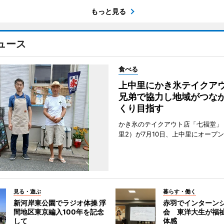
もっと見る
ュース
食べる
上中里にかき氷テイク
兄弟で協力し地域がつな
くり目指す
かき氷のテイクアウト店「七福堂」
里2）が7月10日、上中里にオープ
見る・遊ぶ
暮らす・働く
新河岸東公園でラジオ体操 浮
赤羽でインターン
間地区東京編入100年を記念
会 東洋大生が福
して
体感