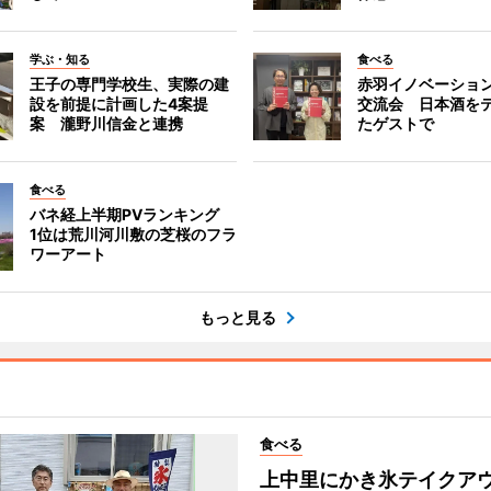
学ぶ・知る
食べる
王子の専門学校生、実際の建
赤羽イノベーショ
設を前提に計画した4案提
交流会 日本酒を
案 瀧野川信金と連携
たゲストで
食べる
バネ経上半期PVランキング
1位は荒川河川敷の芝桜のフラ
ワーアート
もっと見る
食べる
上中里にかき氷テイク