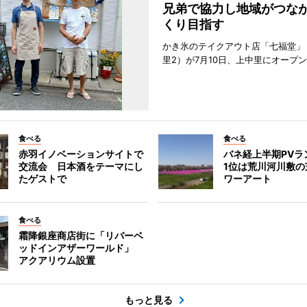
兄弟で協力し地域がつな
くり目指す
かき氷のテイクアウト店「七福堂」
里2）が7月10日、上中里にオープ
食べる
食べる
赤羽イノベーションサイトで
バネ経上半期PV
交流会 日本酒をテーマにし
1位は荒川河川敷の
たゲストで
ワーアート
食べる
霜降銀座商店街に「リバーベ
ッドインアザーワールド」
アクアリウム設置
もっと見る