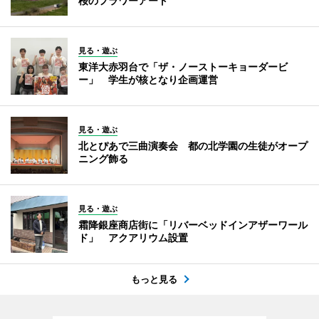
桜のフラワーアート
見る・遊ぶ
東洋大赤羽台で「ザ・ノーストーキョーダービ
ー」 学生が核となり企画運営
見る・遊ぶ
北とぴあで三曲演奏会 都の北学園の生徒がオープ
ニング飾る
見る・遊ぶ
霜降銀座商店街に「リバーベッドインアザーワール
ド」 アクアリウム設置
もっと見る