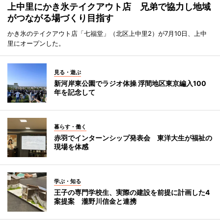
上中里にかき氷テイクアウト店 兄弟で協力し地域
がつながる場づくり目指す
かき氷のテイクアウト店「七福堂」（北区上中里2）が7月10日、上中
里にオープンした。
見る・遊ぶ
新河岸東公園でラジオ体操 浮間地区東京編入100
年を記念して
暮らす・働く
赤羽でインターンシップ発表会 東洋大生が福祉の
現場を体感
学ぶ・知る
王子の専門学校生、実際の建設を前提に計画した4
案提案 瀧野川信金と連携