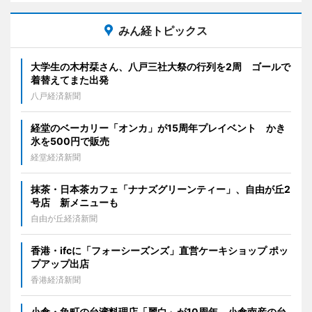
みん経トピックス
大学生の木村栞さん、八戸三社大祭の行列を2周 ゴールで
着替えてまた出発
八戸経済新聞
経堂のベーカリー「オンカ」が15周年プレイベント かき
氷を500円で販売
経堂経済新聞
抹茶・日本茶カフェ「ナナズグリーンティー」、自由が丘2
号店 新メニューも
自由が丘経済新聞
香港・ifcに「フォーシーズンズ」直営ケーキショップ ポッ
プアップ出店
香港経済新聞
小倉・魚町の台湾料理店「麗白」が10周年 小倉南産の台