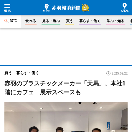
37°C
食べる
見る・遊ぶ
買う
暮らす・働く
学ぶ・知る
買う
暮らす・働く
2025.09.22
赤羽のプラスチックメーカー「天馬」、本社1
階にカフェ 展示スペースも