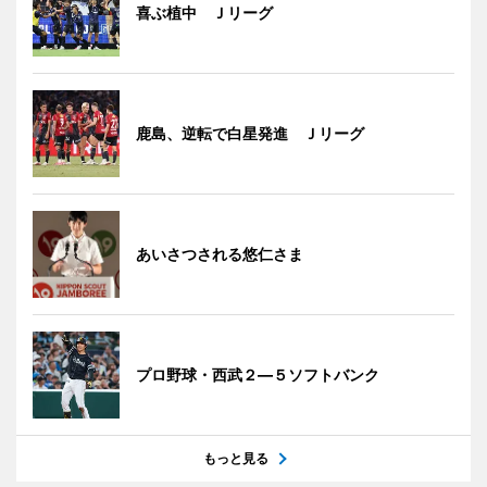
喜ぶ植中 Ｊリーグ
鹿島、逆転で白星発進 Ｊリーグ
あいさつされる悠仁さま
プロ野球・西武２―５ソフトバンク
もっと見る