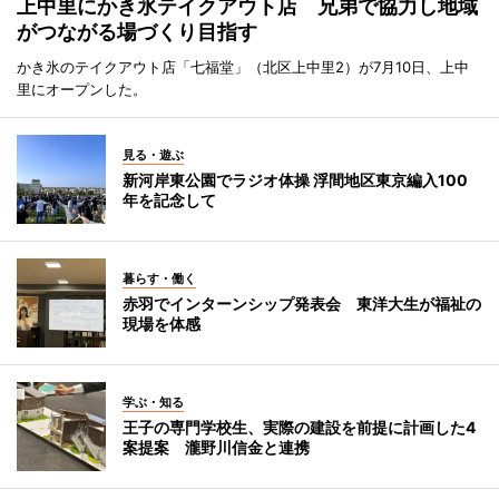
上中里にかき氷テイクアウト店 兄弟で協力し地域
がつながる場づくり目指す
かき氷のテイクアウト店「七福堂」（北区上中里2）が7月10日、上中
里にオープンした。
見る・遊ぶ
新河岸東公園でラジオ体操 浮間地区東京編入100
年を記念して
暮らす・働く
赤羽でインターンシップ発表会 東洋大生が福祉の
現場を体感
学ぶ・知る
王子の専門学校生、実際の建設を前提に計画した4
案提案 瀧野川信金と連携