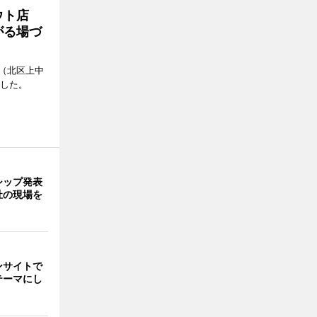
アウト店
がる場づ
（北区上中
ンした。
シップ発表
祉の現場を
ンサイトで
テーマにし