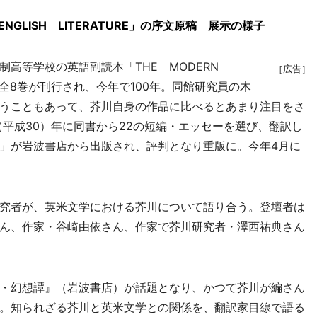
 ENGLISH LITERATURE」の序文原稿 展示の様子
高等学校の英語副読本「THE MODERN
［広告］
TURE」全8巻が刊行され、今年で100年。同館研究員の木
うこともあって、芥川自身の作品に比べるとあまり注目をさ
（平成30）年に同書から22の短編・エッセーを選び、翻訳し
」が岩波書店から出版され、評判となり重版に。今年4月に
究者が、英米文学における芥川について語り合う。登壇者は
ん、作家・谷崎由依さん、作家で芥川研究者・澤西祐典さん
・幻想譚』（岩波書店）が話題となり、かつて芥川が編さん
。知られざる芥川と英米文学との関係を、翻訳家目線で語る