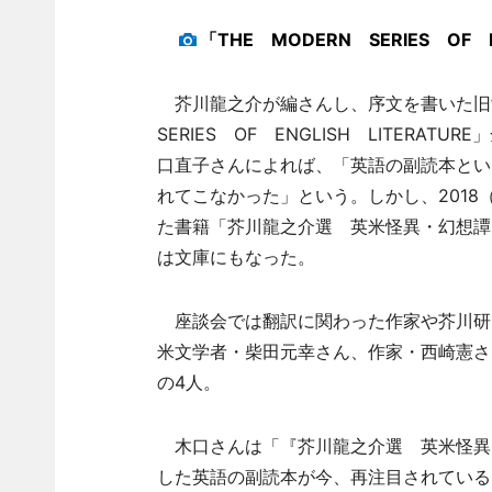
「THE MODERN SERIES OF
芥川龍之介が編さんし、序文を書いた旧制
SERIES OF ENGLISH LITERA
口直子さんによれば、「英語の副読本とい
れてこなかった」という。しかし、2018
た書籍「芥川龍之介選 英米怪異・幻想譚
は文庫にもなった。
座談会では翻訳に関わった作家や芥川研
米文学者・柴田元幸さん、作家・西崎憲さ
の4人。
木口さんは「『芥川龍之介選 英米怪異
した英語の副読本が今、再注目されている