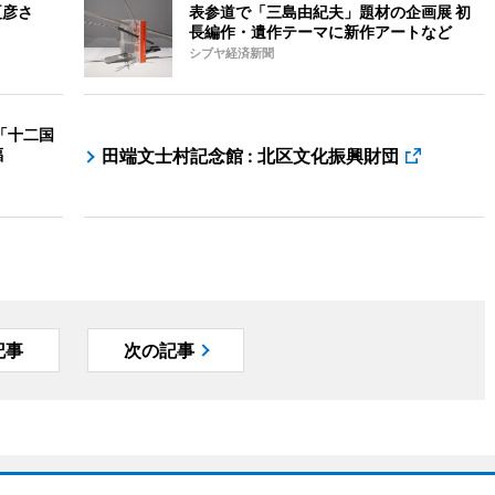
夏彦さ
表参道で「三島由紀夫」題材の企画展 初
長編作・遺作テーマに新作アートなど
シブヤ経済新聞
「十二国
福
田端文士村記念館 : 北区文化振興財団
記事
次の記事