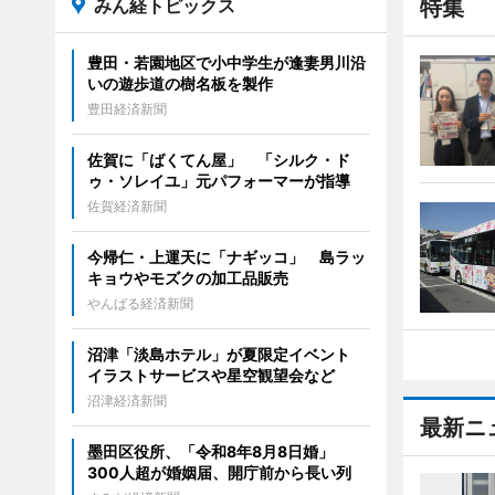
みん経トピックス
特集
豊田・若園地区で小中学生が逢妻男川沿
いの遊歩道の樹名板を製作
豊田経済新聞
佐賀に「ばくてん屋」 「シルク・ド
ゥ・ソレイユ」元パフォーマーが指導
佐賀経済新聞
今帰仁・上運天に「ナギッコ」 島ラッ
キョウやモズクの加工品販売
やんばる経済新聞
沼津「淡島ホテル」が夏限定イベント
イラストサービスや星空観望会など
沼津経済新聞
最新ニ
墨田区役所、「令和8年8月8日婚」
300人超が婚姻届、開庁前から長い列