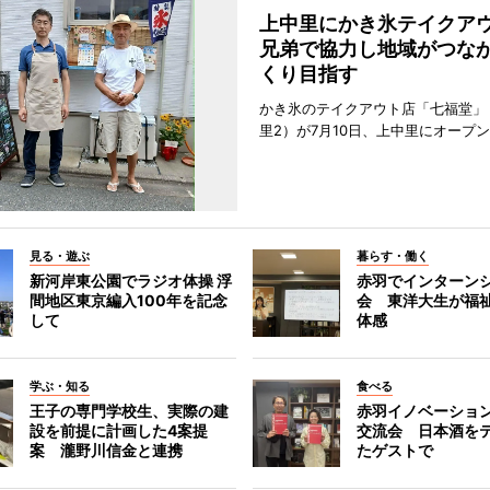
上中里にかき氷テイク
兄弟で協力し地域がつな
くり目指す
かき氷のテイクアウト店「七福堂」
里2）が7月10日、上中里にオープ
見る・遊ぶ
暮らす・働く
新河岸東公園でラジオ体操 浮
赤羽でインターン
間地区東京編入100年を記念
会 東洋大生が福
して
体感
学ぶ・知る
食べる
王子の専門学校生、実際の建
赤羽イノベーショ
設を前提に計画した4案提
交流会 日本酒を
案 瀧野川信金と連携
たゲストで