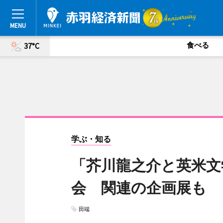
食べる
37°C
学ぶ・知る
「芥川龍之介と英米文
会 関連の企画展も
田端