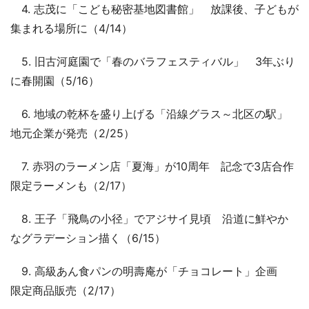
4. 志茂に「こども秘密基地図書館」 放課後、子どもが
集まれる場所に（4/14）
5. 旧古河庭園で「春のバラフェスティバル」 3年ぶり
に春開園（5/16）
6. 地域の乾杯を盛り上げる「沿線グラス～北区の駅」
地元企業が発売（2/25）
7. 赤羽のラーメン店「夏海」が10周年 記念で3店合作
限定ラーメンも（2/17）
8. 王子「飛鳥の小径」でアジサイ見頃 沿道に鮮やか
なグラデーション描く（6/15）
9. 高級あん食パンの明壽庵が「チョコレート」企画
限定商品販売（2/17）