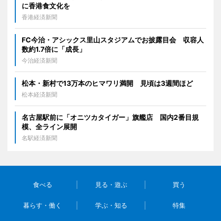
に香港食文化を
香港経済新聞
FC今治・アシックス里山スタジアムでお披露目会 収容人
数約1.7倍に「成長」
今治経済新聞
松本・新村で13万本のヒマワリ満開 見頃は3週間ほど
松本経済新聞
名古屋駅前に「オニツカタイガー」旗艦店 国内2番目規
模、全ライン展開
名駅経済新聞
食べる
見る・遊ぶ
買う
暮らす・働く
学ぶ・知る
特集