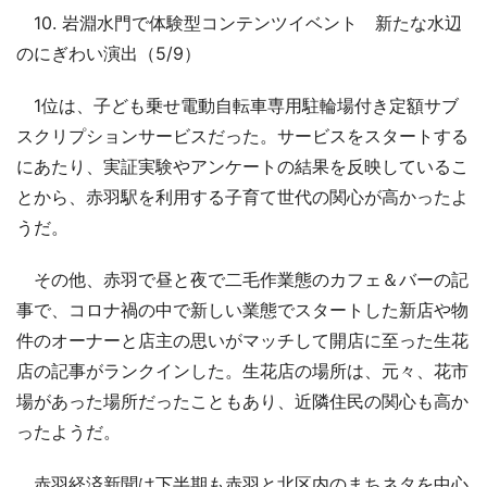
10. 岩淵水門で体験型コンテンツイベント 新たな水辺
のにぎわい演出（5/9）
1位は、子ども乗せ電動自転車専用駐輪場付き定額サブ
スクリプションサービスだった。サービスをスタートする
にあたり、実証実験やアンケートの結果を反映しているこ
とから、赤羽駅を利用する子育て世代の関心が高かったよ
うだ。
その他、赤羽で昼と夜で二毛作業態のカフェ＆バーの記
事で、コロナ禍の中で新しい業態でスタートした新店や物
件のオーナーと店主の思いがマッチして開店に至った生花
店の記事がランクインした。生花店の場所は、元々、花市
場があった場所だったこともあり、近隣住民の関心も高か
ったようだ。
赤羽経済新聞は下半期も赤羽と北区内のまちネタを中心