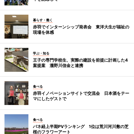
暮らす・働く
赤羽でインターンシップ発表会 東洋大生が福祉の
現場を体感
学ぶ・知る
王子の専門学校生、実際の建設を前提に計画した4
案提案 瀧野川信金と連携
食べる
赤羽イノベーションサイトで交流会 日本酒をテー
マにしたゲストで
食べる
バネ経上半期PVランキング 1位は荒川河川敷の芝
桜のフラワーアート