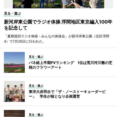
見る・遊ぶ
新河岸東公園でラジオ体操 浮間地区東京編入100年
を記念して
「夏期巡回ラジオ体操・みんなの体操会」が新河岸東公園（北区浮間
4）で7月26日に行われた。
見る・遊ぶ
バネ経上半期PVランキング 1位は荒川河川敷の芝
桜のフラワーアート
見る・遊ぶ
東洋大赤羽台で「ザ・ノーストーキョーダービ
ー」 学生が核となり企画運営
見る・遊ぶ