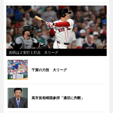
吉田は２安打１打点 大リーグ
千賀の力投 大リーグ
高市首相靖国参拝「適切に判断」