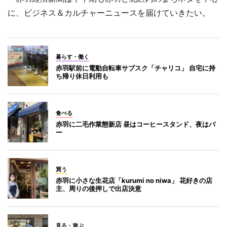
に、ビジネス＆カルチャーニュースを届けていきたい。
暮らす・働く
赤羽駅前に電動自転車サブスク「チャリコ」 自宅に持
ち帰り休日利用も
食べる
赤羽に二毛作業態新店 昼はコーヒースタンド、夜はバ
ー
買う
赤羽に小さな生花店「kurumi no niwa」 花好きの店
主、周りの後押しで出店決意
見る・遊ぶ