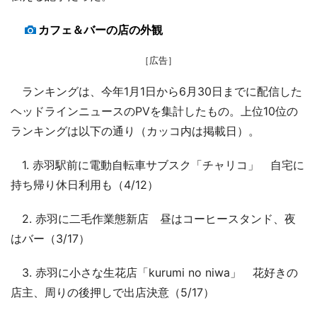
カフェ＆バーの店の外観
［広告］
ランキングは、今年1月1日から6月30日までに配信した
ヘッドラインニュースのPVを集計したもの。上位10位の
ランキングは以下の通り（カッコ内は掲載日）。
1. 赤羽駅前に電動自転車サブスク「チャリコ」 自宅に
持ち帰り休日利用も（4/12）
2. 赤羽に二毛作業態新店 昼はコーヒースタンド、夜
はバー（3/17）
3. 赤羽に小さな生花店「kurumi no niwa」 花好きの
店主、周りの後押しで出店決意（5/17）