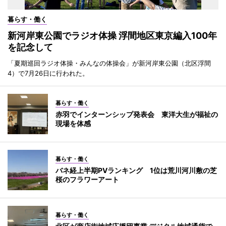
暮らす・働く
新河岸東公園でラジオ体操 浮間地区東京編入100年
を記念して
「夏期巡回ラジオ体操・みんなの体操会」が新河岸東公園（北区浮間
4）で7月26日に行われた。
暮らす・働く
赤羽でインターンシップ発表会 東洋大生が福祉の
現場を体感
暮らす・働く
バネ経上半期PVランキング 1位は荒川河川敷の芝
桜のフラワーアート
暮らす・働く