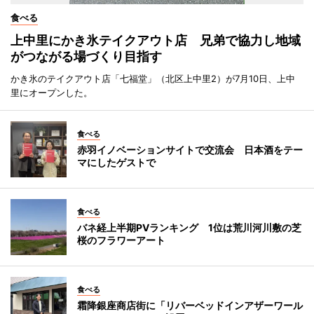
食べる
上中里にかき氷テイクアウト店 兄弟で協力し地域
がつながる場づくり目指す
かき氷のテイクアウト店「七福堂」（北区上中里2）が7月10日、上中
里にオープンした。
食べる
赤羽イノベーションサイトで交流会 日本酒をテー
マにしたゲストで
食べる
バネ経上半期PVランキング 1位は荒川河川敷の芝
桜のフラワーアート
食べる
霜降銀座商店街に「リバーベッドインアザーワール