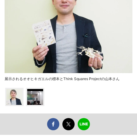
展示されるオオヒキガエルの標本とThink Squares Projectの山本さん