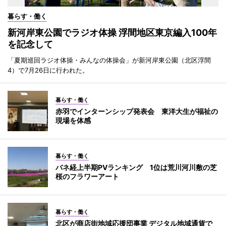
暮らす・働く
新河岸東公園でラジオ体操 浮間地区東京編入100年
を記念して
「夏期巡回ラジオ体操・みんなの体操会」が新河岸東公園（北区浮間
4）で7月26日に行われた。
暮らす・働く
赤羽でインターンシップ発表会 東洋大生が福祉の
現場を体感
暮らす・働く
バネ経上半期PVランキング 1位は荒川河川敷の芝
桜のフラワーアート
暮らす・働く
北区が商店街地域応援団事業 デジタル地域通貨で