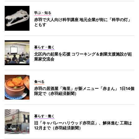
学ぶ・知る
赤羽で大人向け科学講座 地元企業が街に「科学の灯」
ともす
暮らす・働く
北区内の起業を応援 コワーキング＆創業支援施設が起
業家交流会
食べる
赤羽の居酒屋「海里」が新メニュー「赤まん」 1日14個
限定で（赤羽経済新聞）
暮らす・働く
旧「キャバレーハリウッド赤羽店」、解体進む 工期は
12月まで（赤羽経済新聞）