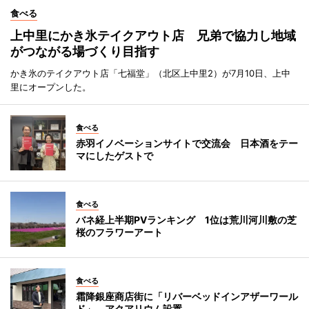
食べる
上中里にかき氷テイクアウト店 兄弟で協力し地域
がつながる場づくり目指す
かき氷のテイクアウト店「七福堂」（北区上中里2）が7月10日、上中
里にオープンした。
食べる
赤羽イノベーションサイトで交流会 日本酒をテー
マにしたゲストで
食べる
バネ経上半期PVランキング 1位は荒川河川敷の芝
桜のフラワーアート
食べる
霜降銀座商店街に「リバーベッドインアザーワール
ド」 アクアリウム設置