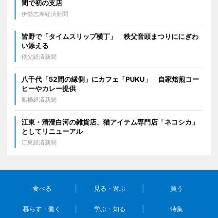
間で初の支店
伊勢志摩経済新聞
皆野で「タイムスリップ横丁」 秩父音頭まつりににぎわ
い添える
秩父経済新聞
八千代「52間の縁側」にカフェ「PUKU」 自家焙煎コー
ヒーやカレー提供
船橋経済新聞
江東・清澄白河の雑貨店、猫アイテム専門店「ネコシカ」
としてリニューアル
江東経済新聞
食べる
見る・遊ぶ
買う
暮らす・働く
学ぶ・知る
特集