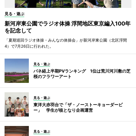
見る・遊ぶ
新河岸東公園でラジオ体操 浮間地区東京編入100年
を記念して
「夏期巡回ラジオ体操・みんなの体操会」が新河岸東公園（北区浮間
4）で7月26日に行われた。
見る・遊ぶ
バネ経上半期PVランキング 1位は荒川河川敷の芝
桜のフラワーアート
見る・遊ぶ
東洋大赤羽台で「ザ・ノーストーキョーダービ
ー」 学生が核となり企画運営
見る・遊ぶ