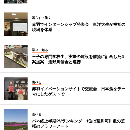
暮らす・働く
赤羽でインターンシップ発表会 東洋大生が福祉の
現場を体感
学ぶ・知る
王子の専門学校生、実際の建設を前提に計画した4
案提案 瀧野川信金と連携
食べる
赤羽イノベーションサイトで交流会 日本酒をテー
マにしたゲストで
食べる
バネ経上半期PVランキング 1位は荒川河川敷の芝
桜のフラワーアート