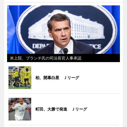
米上院、ブランチ氏の司法長官人事承認
柏、開幕白星 Ｊリーグ
町田、大勝で発進 Ｊリーグ