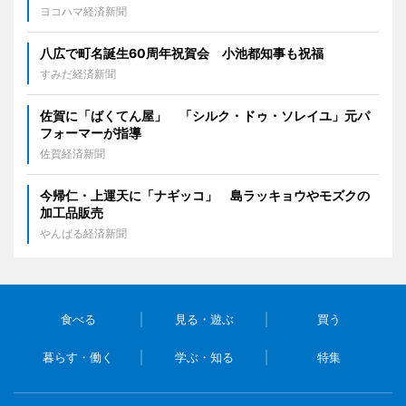
ヨコハマ経済新聞
八広で町名誕生60周年祝賀会 小池都知事も祝福
すみだ経済新聞
佐賀に「ばくてん屋」 「シルク・ドゥ・ソレイユ」元パ
フォーマーが指導
佐賀経済新聞
今帰仁・上運天に「ナギッコ」 島ラッキョウやモズクの
加工品販売
やんばる経済新聞
食べる
見る・遊ぶ
買う
暮らす・働く
学ぶ・知る
特集