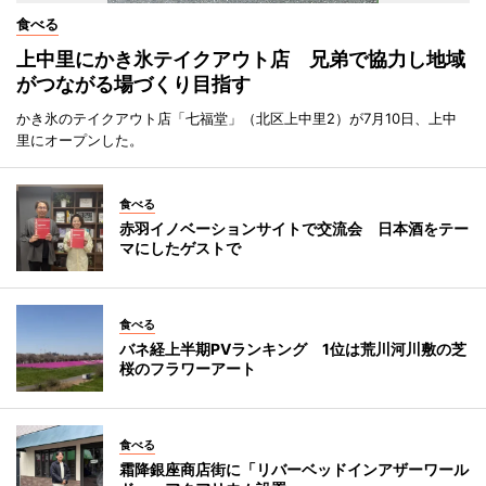
食べる
上中里にかき氷テイクアウト店 兄弟で協力し地域
がつながる場づくり目指す
かき氷のテイクアウト店「七福堂」（北区上中里2）が7月10日、上中
里にオープンした。
食べる
赤羽イノベーションサイトで交流会 日本酒をテー
マにしたゲストで
食べる
バネ経上半期PVランキング 1位は荒川河川敷の芝
桜のフラワーアート
食べる
霜降銀座商店街に「リバーベッドインアザーワール