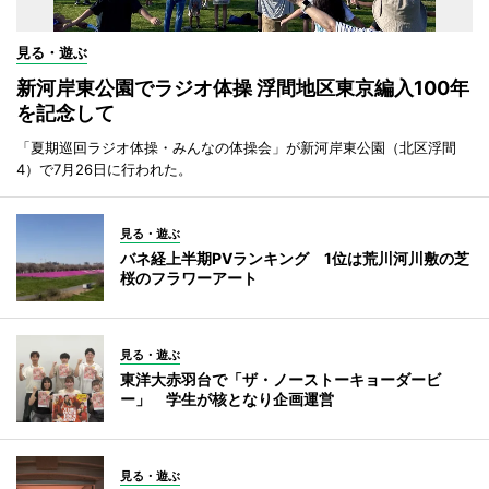
見る・遊ぶ
新河岸東公園でラジオ体操 浮間地区東京編入100年
を記念して
「夏期巡回ラジオ体操・みんなの体操会」が新河岸東公園（北区浮間
4）で7月26日に行われた。
見る・遊ぶ
バネ経上半期PVランキング 1位は荒川河川敷の芝
桜のフラワーアート
見る・遊ぶ
東洋大赤羽台で「ザ・ノーストーキョーダービ
ー」 学生が核となり企画運営
見る・遊ぶ