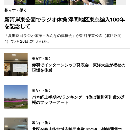
暮らす・働く
新河岸東公園でラジオ体操 浮間地区東京編入100年
を記念して
「夏期巡回ラジオ体操・みんなの体操会」が新河岸東公園（北区浮間
4）で7月26日に行われた。
暮らす・働く
赤羽でインターンシップ発表会 東洋大生が福祉の
現場を体感
暮らす・働く
バネ経上半期PVランキング 1位は荒川河川敷の芝
桜のフラワーアート
暮らす・働く
北区が商店街地域応援団事業 デジタル地域通貨で