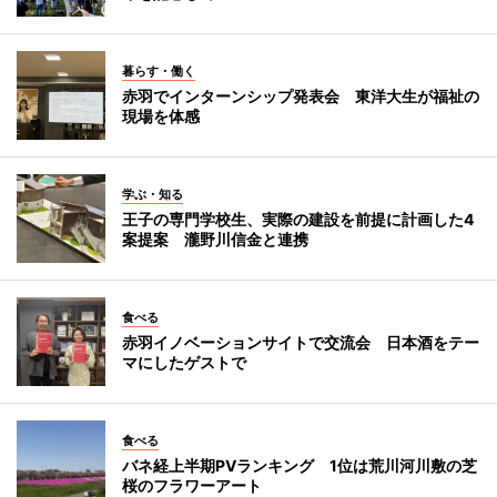
暮らす・働く
赤羽でインターンシップ発表会 東洋大生が福祉の
現場を体感
学ぶ・知る
王子の専門学校生、実際の建設を前提に計画した4
案提案 瀧野川信金と連携
食べる
赤羽イノベーションサイトで交流会 日本酒をテー
マにしたゲストで
食べる
バネ経上半期PVランキング 1位は荒川河川敷の芝
桜のフラワーアート