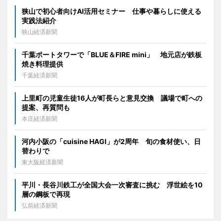
狭山で初心者向けAI活用セミナー 仕事や暮らしに使える
実践法紹介
狭山経済新聞
千葉ポートタワーで「BLUE＆FIRE mini」 地元店が鉄板
焼き料理提供
千葉経済新聞
上里町の児童生徒16人が町長らと意見交換 議場で町への
提案、再質問も
本庄経済新聞
河内小阪の「cuisine HAGI」が2周年 旬の食材使い、日
替わりで
東大阪経済新聞
平川・長谷川鉄工が全国大会一次審査に挑む 浮世絵を10
層の鋼板で再現
弘前経済新聞