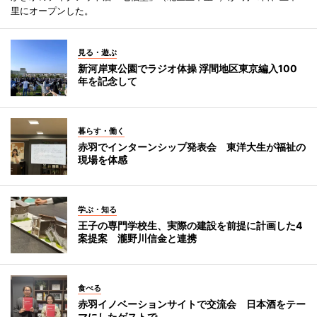
里にオープンした。
見る・遊ぶ
新河岸東公園でラジオ体操 浮間地区東京編入100
年を記念して
暮らす・働く
赤羽でインターンシップ発表会 東洋大生が福祉の
現場を体感
学ぶ・知る
王子の専門学校生、実際の建設を前提に計画した4
案提案 瀧野川信金と連携
食べる
赤羽イノベーションサイトで交流会 日本酒をテー
マにしたゲストで