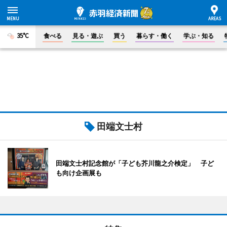
35°C
食べる
見る・遊ぶ
買う
暮らす・働く
学ぶ・知る
田端文士村
田端文士村記念館が「子ども芥川龍之介検定」 子ど
も向け企画展も