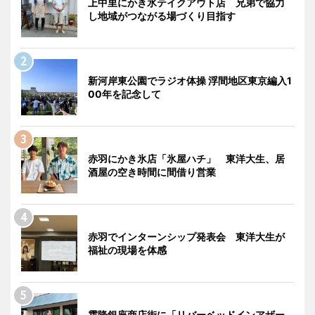
上中里にかき氷テイクアウト店 兄弟で協力
し地域がつながる場づくり目指す
新河岸東公園でラジオ体操 浮間地区東京編入1
00年を記念して
赤羽にかき氷店「氷屋ハチ」 東洋大生、居
酒屋の空き時間に間借り営業
赤羽でインターンシップ発表会 東洋大生が
福祉の現場を体感
霜降銀座商店街に「リバーベッドインアザー