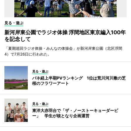
見る・遊ぶ
新河岸東公園でラジオ体操 浮間地区東京編入100年
を記念して
「夏期巡回ラジオ体操・みんなの体操会」が新河岸東公園（北区浮間
4）で7月26日に行われた。
見る・遊ぶ
バネ経上半期PVランキング 1位は荒川河川敷の芝
桜のフラワーアート
見る・遊ぶ
東洋大赤羽台で「ザ・ノーストーキョーダービ
ー」 学生が核となり企画運営