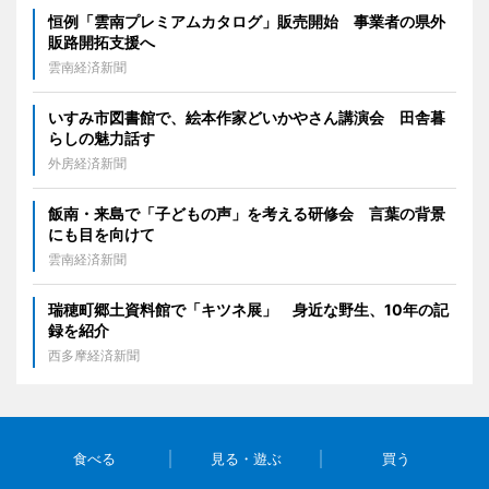
恒例「雲南プレミアムカタログ」販売開始 事業者の県外
販路開拓支援へ
雲南経済新聞
いすみ市図書館で、絵本作家どいかやさん講演会 田舎暮
らしの魅力話す
外房経済新聞
飯南・来島で「子どもの声」を考える研修会 言葉の背景
にも目を向けて
雲南経済新聞
瑞穂町郷土資料館で「キツネ展」 身近な野生、10年の記
録を紹介
西多摩経済新聞
食べる
見る・遊ぶ
買う