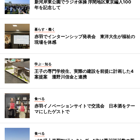
新河岸東公園でラジオ体操 浮間地区東京編入100
年を記念して
暮らす・働く
赤羽でインターンシップ発表会 東洋大生が福祉の
現場を体感
学ぶ・知る
王子の専門学校生、実際の建設を前提に計画した4
案提案 瀧野川信金と連携
食べる
赤羽イノベーションサイトで交流会 日本酒をテー
マにしたゲストで
食べる