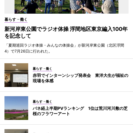
暮らす・働く
新河岸東公園でラジオ体操 浮間地区東京編入100年
を記念して
「夏期巡回ラジオ体操・みんなの体操会」が新河岸東公園（北区浮間
4）で7月26日に行われた。
暮らす・働く
赤羽でインターンシップ発表会 東洋大生が福祉の
現場を体感
暮らす・働く
バネ経上半期PVランキング 1位は荒川河川敷の芝
桜のフラワーアート